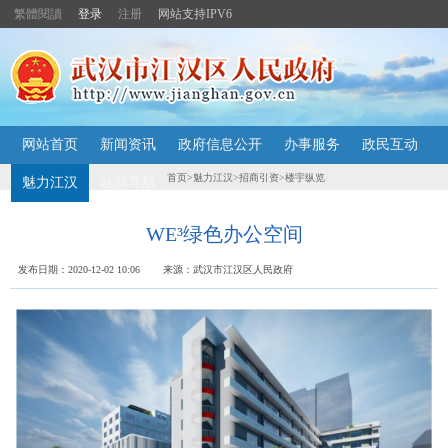
繁體閱讀
登录
注册
网站支持IPV6
主
网站首页
新闻资讯
政府信息公开
办事服务
政民互动
内
容
首页
>
魅力江汉
>
招商引资
>
楼宇纵览
魅力江汉
站群导航
导
航
定
WE³绿色办公空间
位
区
发布日期：2020-12-02 10:06 来源：武汉市江汉区人民政府