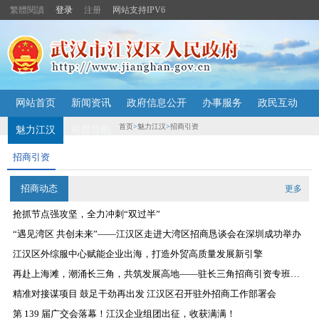
繁體閱讀
登录
注册
网站支持IPV6
主
网站首页
新闻资讯
政府信息公开
办事服务
政民互动
内
容
首页
>
魅力江汉
>
招商引资
魅力江汉
站群导航
导
航
招商引资
定
位
区
招商动态
更多
抢抓节点强攻坚，全力冲刺“双过半”
“遇见湾区 共创未来”——江汉区走进大湾区招商恳谈会在深圳成功举办
2026-06-08
江汉区外综服中心赋能企业出海，打造外贸高质量发展新引擎
2026-06-03
再赴上海滩，潮涌长三角，共筑发展高地——驻长三角招商引资专班工作成果汇报
2026-05-26
精准对接谋项目 鼓足干劲再出发 江汉区召开驻外招商工作部署会
2026-05-19
第 139 届广交会落幕！江汉企业组团出征，收获满满！
2026-05-12