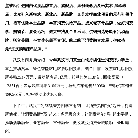
点鼓励引进国内优质品牌首店、旗舰店、原创概念店及米其林·黑珍珠
店，优先引入新模式、新业态、新品牌，充分发挥商业项目的示范引领作
用。培育优势本土品牌，丰富消费供给产品。振兴老字号品牌，做好消费
季、购物节、展会论坛，做大中法夏至音乐日、供销荆选等既有活动品
牌，联合美团、抖音等头部平台促进线上线下消费融合发展，持续擦
亮“江汉购精彩”品牌。”
武汉市商务局介绍，
今年武汉市用真金白银持续促进消费潜力释放，
重点推动汽车、绿色智能家电家居以旧换新。截至目前，发放家电以旧换
新补贴
2537
万元，带动销售超
3
亿元，拉动比为
11.8
倍，回收废家电
12851
台；发放汽车补贴
3100
万元，拉动汽车销售
5300
辆，带动汽车销售
额
9.5
亿元，杠杆撬动比达
30.6
倍。
下半年，武汉市将继续秉持四季常有约，让消费氛围“火”起来；打造
新地标，让消费品牌“亮”起来；多元聚合力，让消费动能“强”起来举措，
推动活动融合，业态融合，宣传融合，激发武汉消费全域联动、全时精
彩。