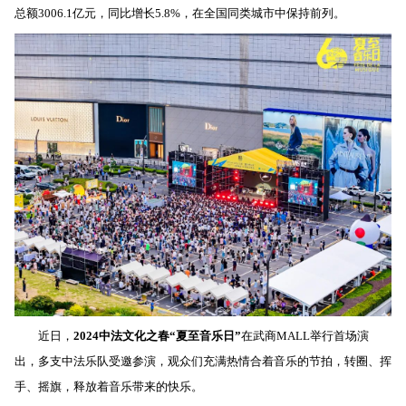
总额
3006.1
亿元，同比增长
5.8%
，在全国同类城市中保持前列。
近日，
2024
中法文化之春“夏至音乐日”
在武商
MALL
举行首场演
出，多支中法乐队受邀参演，观众们充满热情合着音乐的节拍，转圈、挥
手、摇旗，释放着音乐带来的快乐。