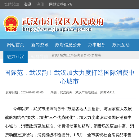
繁體閱讀
登录
注册
网站支持IPV6
主
网站首页
新闻资讯
政府信息公开
办事服务
政民互动
内
容
首页
>
魅力江汉
>
招商引资
>
投资指南
魅力江汉
站群导航
导
航
定
国际范，武汉韵！武汉加大力度打造国际消费中
位
心城市
区
发布日期：2024-07-03 09:00 来源：武汉商务、武汉广播电视台、武商MALL
今年以来，武汉市按照商务部“鼓励各地大胆创新、与国家重大发展
战略相结合”要求，加快“三个优势转化”，加大力度建设武汉国际消费中
心城市，消费政策更加精准、消费活动更加精彩，消费场景更加丰富、消
费动能更加强劲，消费能级不断提升。
1-5
月，全市实现社会消费品零售