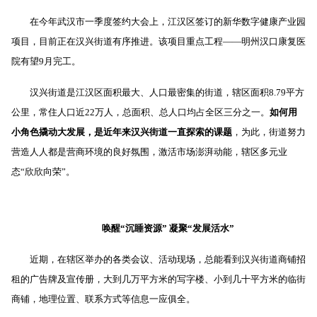
在今年武汉市一季度签约大会上，江汉区签订的新华数字健康产业园
项目，目前正在汉兴街道有序推进。该项目重点工程——明州汉口康复医
院有望
9
月完工。
汉兴街道是江汉区面积最大、人口最密集的街道，辖区面积
8.79
平方
公里，常住人口近
22
万人，总面积、总人口均占全区三分之一。
如何用
小角色撬动大发展，是近年来汉兴街道一直探索的课题
，为此，街道努力
营造人人都是营商环境的良好氛围，激活市场澎湃动能，辖区多元业
态“欣欣向荣”。
唤醒“沉睡资源”
凝聚“发展活水”
近期，在辖区举办的各类会议、活动现场，总能看到汉兴街道商铺招
租的广告牌及宣传册，大到几万平方米的写字楼、小到几十平方米的临街
商铺，地理位置、联系方式等信息一应俱全。