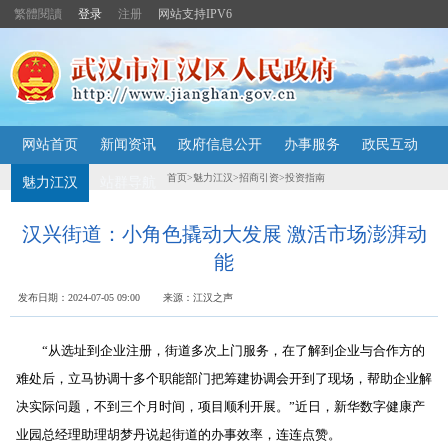
繁體閱讀
登录
注册
网站支持IPV6
主
网站首页
新闻资讯
政府信息公开
办事服务
政民互动
内
容
首页
>
魅力江汉
>
招商引资
>
投资指南
魅力江汉
站群导航
导
航
定
汉兴街道：小角色撬动大发展 激活市场澎湃动
位
能
区
发布日期：2024-07-05 09:00 来源：江汉之声
“从选址到企业注册，街道多次上门服务，在了解到企业与合作方的
难处后，立马协调十多个职能部门把筹建协调会开到了现场，帮助企业解
决实际问题，不到三个月时间，项目顺利开展。”近日，新华数字健康产
业园总经理助理胡梦丹说起街道的办事效率，连连点赞。