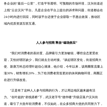
务企业的“最后一公里”，打造平等透明、可预期的市场环境，汉兴街道还
上线“云企汉兴”平台。凡是企业在平台上提出的诉求和问题，街道都会在
24
小时内进行回应，同时该平台还便于企业获取一手惠企政策，推动区
域内优质资源互联互通。
人人参与招商
释放“磁场效应”
“我们对消费者的喜好度、品牌吸引力更加敏锐，哪些业态更受欢
迎，又恰好辖区缺少，我们就去主动对接。”谈起辖区变化，街道招商大
使、新唐万科总经理叶超信心满满，他介绍，今年以来，该商圈客流量上
涨
30%
，销售增长
20%
，为了给消费者营造更好的休闲购物环境，商圈正
在进行升级改造。
“正是有了这种人人参与招商的行为，才让周边地区越来越有活
力。”在叶超的“牵线搭桥”下，武汉老字号“德华楼”升级店落户汉兴街
道，吸引了大批年轻消费者，不仅如此，在众多招商大使的共同努力下，