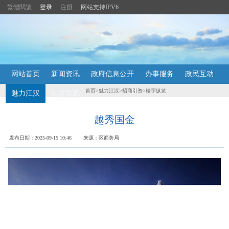
繁體閱讀
登录
注册
网站支持IPV6
主
网站首页
新闻资讯
政府信息公开
办事服务
政民互动
内
容
首页
>
魅力江汉
>
招商引资
>
楼宇纵览
魅力江汉
站群导航
导
航
定
越秀国金
位
区
发布日期：2025-09-15 10:46 来源：区商务局