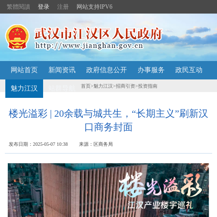
繁體閱讀
登录
注册
网站支持IPV6
主
网站首页
新闻资讯
政府信息公开
办事服务
政民互动
内
容
首页
>
魅力江汉
>
招商引资
>
投资指南
魅力江汉
站群导航
导
航
定
楼光溢彩 | 20余载与城共生，“长期主义”刷新汉
位
口商务封面
区
发布日期：2025-05-07 10:38 来源：区商务局