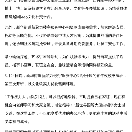
无界读书会由联合国教科文组织工业遗产教席发起，已持续举办5年多，
博士、博士后及特邀学者在此分享历史、文化等多领域知识，为精英群体
搭建起国际化文化社交平台。
此外，新华街道新聚力楼宇服务中心积极响应白领需求，切实解决安居、
托幼等后顾之忧。不仅协助白领申请人才公寓，为其提供舒适的居住环
境，还协调社区暑期托管班，开设儿童暑期托管服务，让员工安心工作。
举办瑜伽疗愈、艺术讲座等活动，为白领舒缓压力、提升自我提供了途
径。楼宇书画班、联谊交友会、趣味运动会等活动同样精彩纷呈。
3月24日晚，新华街道新聚力·楼宇服务中心组织开展的青年夜校书法班，
第三次开班，以文化软实力优化营商环境。
“工作压力大，练练书法，可以很好地缓解。平时是自己在家练，现在有
机会向老师学习和大家交流，感觉很棒！”新世界国贸大厦白领李女士感
叹道。在这里工作，不仅能享受优质的办公环境，更能在丰富的活动中感
受幸福与成长。