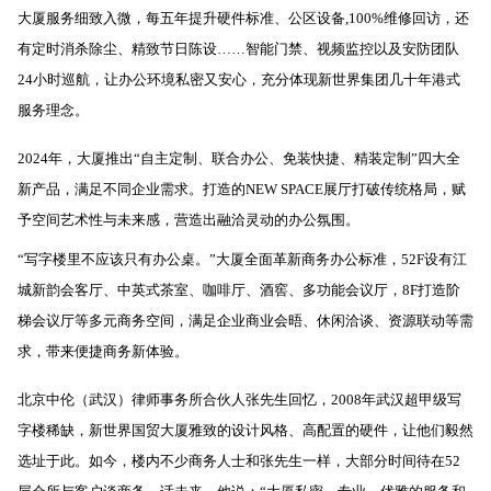
大厦服务细致入微，每五年提升硬件标准、公区设备,100%维修回访，还
有定时消杀除尘、精致节日陈设……智能门禁、视频监控以及安防团队
24小时巡航，让办公环境私密又安心，充分体现新世界集团几十年港式
服务理念。
2024年，大厦推出“自主定制、联合办公、免装快捷、精装定制”四大全
新产品，满足不同企业需求。打造的NEW SPACE展厅打破传统格局，赋
予空间艺术性与未来感，营造出融洽灵动的办公氛围。
“写字楼里不应该只有办公桌。”大厦全面革新商务办公标准，52F设有江
城新韵会客厅、中英式茶室、咖啡厅、酒窖、多功能会议厅，8F打造阶
梯会议厅等多元商务空间，满足企业商业会晤、休闲洽谈、资源联动等需
求，带来便捷商务新体验。
北京中伦（武汉）律师事务所合伙人张先生回忆，2008年武汉超甲级写
字楼稀缺，新世界国贸大厦雅致的设计风格、高配置的硬件，让他们毅然
选址于此。如今，楼内不少商务人士和张先生一样，大部分时间待在52