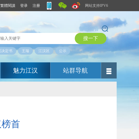
繁體閱讀
登录
注册
网站支持IPV6
智能问答
罚决定书
王瑞
江汉区
公示
魅力江汉
站群导航
双榜首