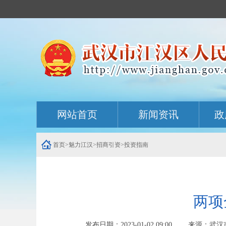
主
网站首页
新闻资讯
政
内
容
导
航
首页
>
魅力江汉
>
招商引资
>
投资指南
定
位
区
两项
发布日期：2023-01-02 09:00 来源：