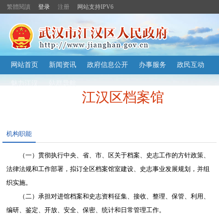
繁體閱讀
登录
注册
网站支持IPV6
主
网站首页
新闻资讯
政府信息公开
办事服务
政民互动
内
容
魅力江汉
站群导航
导
江汉区档案馆
航
定
位
区
机构职能
（一）贯彻执行中央、省、市、区关于档案、史志工作的方针政策、
法律法规和工作部署，拟订全区档案馆室建设、史志事业发展规划，并组
织实施。
（二）承担对进馆档案和史志资料征集、接收、整理、保管、利用、
编研、鉴定、开放、安全、保密、统计和日常管理工作。