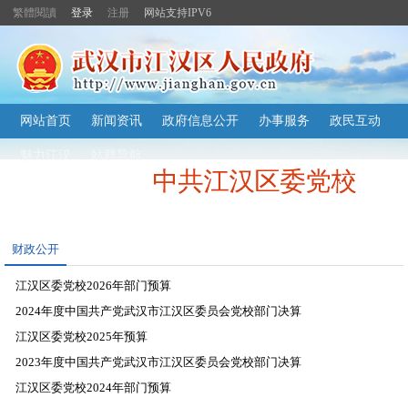
繁體閱讀
登录
注册
网站支持IPV6
主
网站首页
新闻资讯
政府信息公开
办事服务
政民互动
内
容
魅力江汉
站群导航
导
中共江汉区委党校
航
定
位
区
财政公开
江汉区委党校2026年部门预算
2024年度中国共产党武汉市江汉区委员会党校部门决算
2026-01-23
江汉区委党校2025年预算
2025-10-31
2023年度中国共产党武汉市江汉区委员会党校部门决算
2025-01-23
江汉区委党校2024年部门预算
2024-10-28