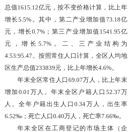
总值
1615.12
亿元，按
不变
价格计算，比上年
增长
5.5
%
。
其中，第二产业增加值
73.18
亿
元，增长
0.7
%
；第三产业增加值
1541.95
亿
元，增长
5.7
%
。
二、
三产业
结构为
4.53:95.47
。
按照常住人口计算，全区人均地
区生产总值
233839
元，比上年增长
4.6%
。
年末全区常住
人口
69.07
万人
，
比上年末
增加
0.01
万人。年末全区
户籍人口
52.37
万
人。
全年户籍出生人口
0.34
万人，出生率
6.52
‰；死亡人口
0.40
万人，死亡率
7.66
‰。
年末全区在工商登记的市场主体（企