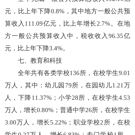
元，比上年下降
0.8%
，其中地方一般公共预
算收入
111.09
亿元，比上年增长
2.7%
。在地
方一般公共预算收入中，税收收入
96.35
亿
元，比上年下降
3.4%
。
七
、教育
和科技
全年共有各类学校
136
所，在校学生
9.01
万人，其中：幼儿园
79
所，在园幼儿
1.21
万
人，下降
11.37%
；小学
28
所，在校学生
4.53
万人，增长
0.80%
；普通中学
26
所，在校学生
3.00
万人，增长
5.22%
；职业学校
2
所，在校
学生
0.27
万人，增长
6.83%
；专门学校
1
所，