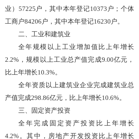
业）
57225
户，其中本年登记
10373
户；个体
工商户
84206
户，其中本年登记
16230
户。
二
、工业和建筑业
全年
规模以上工业增加值
比上年增长
2.2%
，
规模以上工业总产值
完成
9.00
亿元，
比上年增长
10.3%
。
全
年
资质以上建筑业企业
完成
建筑业总
产值完成
298.8
6
亿元，比上年增长
10.6%
。
三
、固定资产投资
全年完成固定资产投资比上年增长
4.2%
。其中，房地产开发投资比上年增长