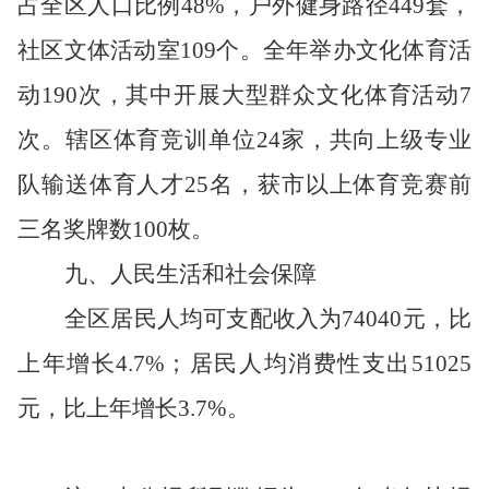
占全区人口比例
48%
，户外健身路径
449
套，
社区文体活动室
109
个。全年举办文化体育活
动
190
次，其中开展大型群众文化体育活动
7
次。辖区体育竞训单位
24
家，共向上级专业
队输送体育人才
25
名，获市以上体育竞赛前
三名奖牌数
100
枚。
九
、人民生活
和社会保障
全区居民人均可支配收入为
74040
元，比
上年增长
4.7
%
；
居民人均消费性支出
51025
元，比上年增长
3.7%
。