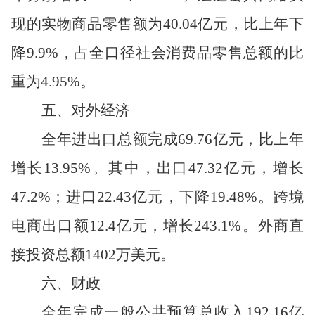
现的实物商品零售额为
40.04
亿元，比上年下
降
9.9%
，占全口径社会消费品零售总额的比
重为
4.95%
。
五
、对外经济
全年进出口总额完成
69.76
亿元，比上年
增长
13.95%
。其中，出口
47.32
亿元，增长
47.2%
；进口
22.43
亿元，下降
19.48%
。跨境
电商出口额
12.4
亿元，增长
243.1%
。外商直
接投资总额
1402
万美元。
六
、财政
全年完成一般公共预算总收入
192.16
亿