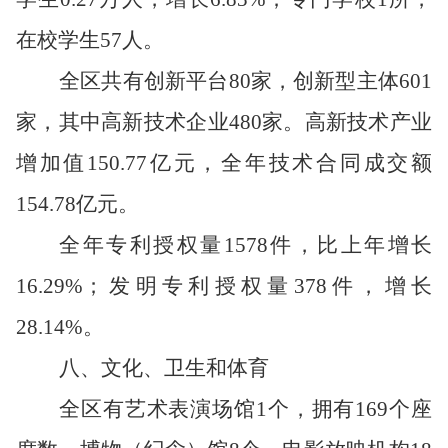
在校学生
57
人。
全区共有
创新平台
80
家
，
创新型主体
601
家
，其中高新技术企业
480
家。高新技术产业
增加值
150.77
亿元，全年技术合同成交额
154.78
亿元。
全年专利授权量
1578
件，比上年
增长
16.29
%
；发明专利授权量
378
件，增长
28.14
%
。
八
、
文化、
卫生和体育
全区有艺术表演场馆
1
个，拥有
169
个座