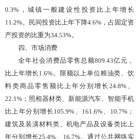
0.3%
，城镇一般建设性投资比上年增长
11.2%
。民间投资比上年下降
4.6%
，占固定资
产投资的比重为
34.53%
。
四
、市场消费
全年社会消费品零售总额
809.43
亿元，
比上年增长
1.6%
。限额以上单位粮油类、饮
料类商品零售额比上年分别增长
24.8%
、
22.1%
；照相器材类、新能源汽车、智能手机
比上年分别增长
105.9%
、
161.6%
、
10.7%
；
建筑及装潢材料类、机电产品及设备类比上
年分别增长
25.4%
、
16.7%
。通过公共网络实