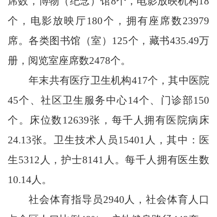
席数，博物（纪念）馆
8
个，电影放映机构
18
个，电影放映厅
180
个，拥有座席数
23979
席。各类图书馆（室）
125
个，藏书
435.49
万
册，阅览室座席数
2478
个。
年末共有医疗卫生机构
417
个，其中医院
45
个、社区卫生服务中心
14
个、门诊部
150
个。床位数
12639
张，每千人拥有医院病床
24.13
张。卫生技术人员
15401
人，其中：医
生
5312
人，护士
8141
人。每千人拥有医生数
10.14
人。
社会体育指导员
2940
人，社会体育人口