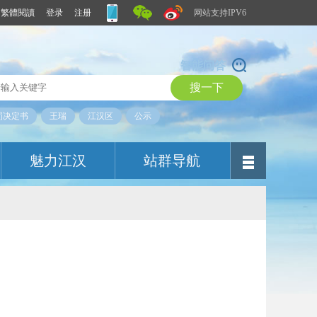
繁體閱讀
登录
注册
网站支持IPV6
智能问答
罚决定书
王瑞
江汉区
公示
魅力江汉
站群导航