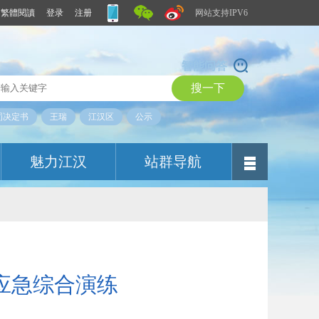
繁體閱讀
登录
注册
网站支持IPV6
智能问答
罚决定书
王瑞
江汉区
公示
魅力江汉
站群导航
应急综合演练