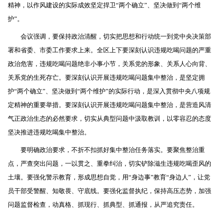
精神，以作风建设的实际成效坚定捍卫“两个确立”、坚决做到“两个维
护”。
会议强调，要保持政治清醒，切实把思想和行动统一到党中央决策部
署和省委、市委工作要求上来。全区上下要深刻认识违规吃喝问题的严重
政治危害，违规吃喝问题绝非小事小节，关系党的形象、关系人心向背、
关系党的生死存亡。要深刻认识开展违规吃喝问题集中整治，是坚定拥
护“两个确立”、坚决做到“两个维护”的实际行动，是深入贯彻中央八项规
定精神的重要举措。要深刻认识开展违规吃喝问题集中整治，是营造风清
气正政治生态的必然要求，切实从典型问题中汲取教训，以零容忍的态度
坚决推进违规吃喝集中整治。
要明确政治要求，不折不扣抓好集中整治任务落实。要聚焦整治重
点，严查突出问题，一以贯之、重拳纠治，切实铲除滋生违规吃喝歪风的
土壤。要强化警示教育，形成思想自觉，用“身边事”教育“身边人”，让党
员干部受警醒、知敬畏、守底线。要强化监督执纪，保持高压态势，加强
问题监督检查，动真格、抓现行、抓典型、抓通报，从严追究责任。