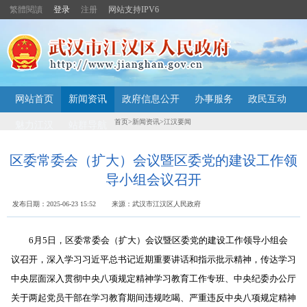
繁體閱讀
登录
注册
网站支持IPV6
主
网站首页
新闻资讯
政府信息公开
办事服务
政民互动
内
容
首页
>
新闻资讯
>
江汉要闻
魅力江汉
站群导航
导
航
定
区委常委会（扩大）会议暨区委党的建设工作领
位
导小组会议召开
区
发布日期：2025-06-23 15:52 来源：武汉市江汉区人民政府
6月5日，区委常委会（扩大）会议暨区委党的建设工作领导小组会
议召开，深入学习习近平总书记近期重要讲话和指示批示精神，传达学习
中央层面深入贯彻中央八项规定精神学习教育工作专班、中央纪委办公厅
关于两起党员干部在学习教育期间违规吃喝、严重违反中央八项规定精神