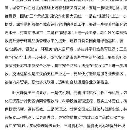
障，城管工作在过去的基础上既有创新又有发展，要进一步理清思路，明
确目标，围绕“三个示范区”建设作出更大贡献。一是在“保运转”上进一步
提质。城管承担着整个城市运行管理的基础工作，要进一步提升精细化管
理水平，打造洁净城市；二是在“靓形象”上进一步出彩。老百姓的幸福指
数提升源于环境品质管理水平的提升，建设口袋公园促进绿色惠民，营
造“道路净、设施洁、环境美”的人居环境，多措并举打造美育江汉；三是
在“守安全”上进一步强基。燃气安全是市民基本生活的保障，要整合社会
资源提升燃气本质安全水平，筑牢安全防线；四是在“促发展”上进一步增
效。交通运输业是江汉的支柱产业之一，要加快打造航运服务业聚集区，
连接内外贸易、联动多式联运，适时出台航运服务业政策措施。
叶文静提出三点要求。一是优机制。完善街道赋权回收工作机制，强
化江汉路步行街区协同管理效能，科学设置管理流程，压实主体责任，确
保权责清晰、运转高效。二是优理念。对标全国先进经验与创新实践，持
续拓宽工作思路，以更新理念、更实举措推动“精致江汉”“品质江汉”“美
育江汉”建设，实现管理能级跃升。三是提标准。坚持更高标准提升环境