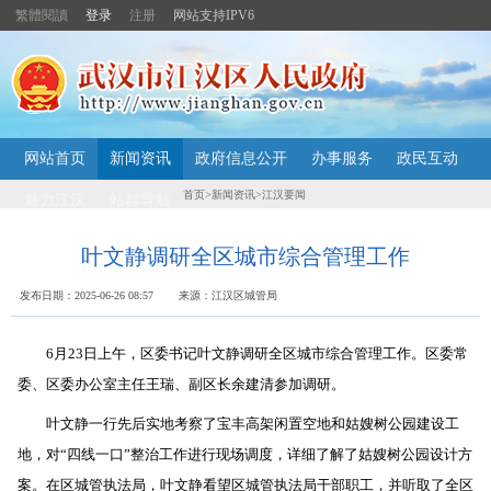
繁體閱讀
登录
注册
网站支持IPV6
主
网站首页
新闻资讯
政府信息公开
办事服务
政民互动
内
容
首页
>
新闻资讯
>
江汉要闻
魅力江汉
站群导航
导
航
定
叶文静调研全区城市综合管理工作
位
区
发布日期：2025-06-26 08:57 来源：江汉区城管局
6月23日上午，区委书记叶文静调研全区城市综合管理工作。区委常
委、区委办公室主任王瑞、副区长余建清参加调研。
叶文静一行先后实地考察了宝丰高架闲置空地和姑嫂树公园建设工
地，对“四线一口”整治工作进行现场调度，详细了解了姑嫂树公园设计方
案。在区城管执法局，叶文静看望区城管执法局干部职工，并听取了全区