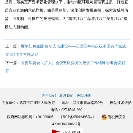
品质，落实更严要求强化管理水平，推动街区环境与管理双提质，打造宜
居宜业宜游的示范样板。四是重创新。深化创新发展路径，探索形成可借
鉴、可复制、可推广的先进模式，为“精致江汉”“品质江汉”“美育江汉”建
设注入新动能。
上一篇：
赓续红色血脉 建功支点建设——江汉区举办庆祝中国共产党成
立104周年主题活动
下一篇：
区委常委会（扩大）会议暨区委党的建设工作领导小组会议召
开
关于我们
联系我们
网站地图
主办单位：武汉市江汉区人民政府 地址：武汉市新华路255号 网站技术维护
电话：027-85481989
政府网站标识码：4201030005
鄂ICP备05016495号-1
鄂公网安备
42010302000667号