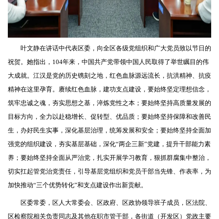
叶文静在讲话中代表区委，向全区各级党组织和广大党员致以节日的
祝贺。她指出，104年来，中国共产党带领中国人民取得了举世瞩目的伟
大成就。江汉是党的历史镌刻之地，红色血脉源远流长，抗洪精神、抗疫
精神在这里孕育。赓续红色血脉，建功支点建设，要始终坚定理想信念，
筑牢忠诚之魂，夯实思想之基，淬炼党性之本；要始终坚持高质量发展的
目标方向，全力以赴稳增长、促转型、优品质；要始终坚持保障和改善民
生，办好民生实事，深化基层治理，统筹发展和安全；要始终坚持全面加
强党的组织建设，夯实基层基础，深化“两企三新”党建，提升干部能力素
养；要始终坚持全面从严治党，扎实开展学习教育，狠抓群腐集中整治，
切实扛起管党治党责任，引导基层党组织和党员干部当先锋、作表率，为
加快推动“三个优势转化”和支点建设作出新贡献。
区委常委，区人大常委会、区政府、区政协领导班子成员，区法院、
区检察院相关负责同志及其他在职市管干部，各街道（开发区）党政主要