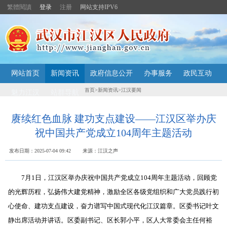
繁體閱讀
登录
注册
网站支持IPV6
主
网站首页
新闻资讯
政府信息公开
办事服务
政民互动
内
容
首页
>
新闻资讯
>
江汉要闻
魅力江汉
站群导航
导
航
定
赓续红色血脉 建功支点建设——江汉区举办庆
位
祝中国共产党成立104周年主题活动
区
发布日期：2025-07-04 09:42 来源：江汉之声
7月1日，江汉区举办庆祝中国共产党成立104周年主题活动，回顾党
的光辉历程，弘扬伟大建党精神，激励全区各级党组织和广大党员践行初
心使命、建功支点建设，奋力谱写中国式现代化江汉篇章。区委书记叶文
静出席活动并讲话。区委副书记、区长郭小平，区人大常委会主任何裕