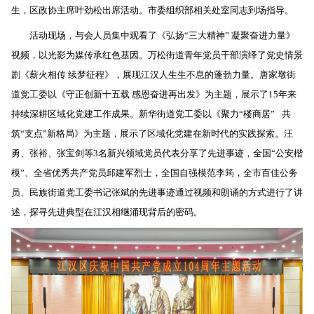
生，区政协主席叶劲松出席活动。市委组织部相关处室同志到场指导。
活动现场，与会人员集中观看了《弘扬“三大精神” 凝聚奋进力量》
视频，以光影为媒传承红色基因。万松街道青年党员干部演绎了党史情景
剧《薪火相传 续梦征程》，展现江汉人生生不息的蓬勃力量。唐家墩街
道党工委以《守正创新十五载 感恩奋进再出发》为主题，展示了15年来
持续深耕区域化党建工作成果。新华街道党工委以《聚力“楼商居” 共
筑“支点”新格局》为主题，展示了区域化党建在新时代的实践探索。汪
勇、张裕、张宝剑等3名新兴领域党员代表分享了先进事迹，全国“公安楷
模”、全省优秀共产党员邱建军烈士，全国自强模范李筠，全市百佳公务
员、民族街道党工委书记张斌的先进事迹通过视频和朗诵的方式进行了讲
述，探寻先进典型在江汉相继涌现背后的密码。