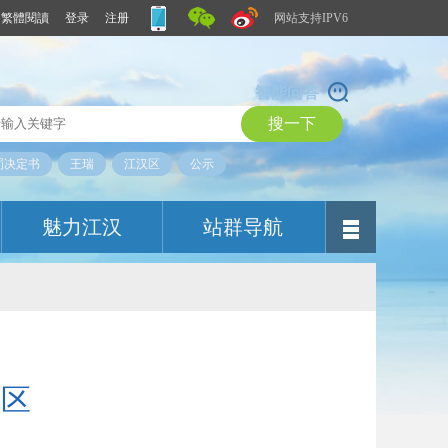
繁體閱讀
登录
注册
网站支持IPV6
智能问答
罚决定书
王瑞
江汉区
公示
魅力江汉
站群导航
汉区