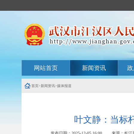
主
网站首页
新闻资讯
政
内
容
导
航
首页
>
新闻资讯
>
媒体报道
定
位
区
叶文静：当标
发布日期：2025-12-05 16:00 来源：长