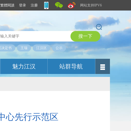
繁體閱讀
登录
注册
网站支持IPV6
智能问答
罚决定书
王瑞
江汉区
公示
魅力江汉
站群导航
中心先行示范区