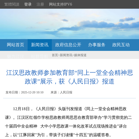
繁體閱讀
登录
注册
网站支持IPV6
主
网站首页
新闻资讯
政府信息公开
办事服务
政民互动
内
容
首页
>
新闻资讯
>
媒体报道
魅力江汉
站群导航
导
航
定
江汉思政教师参加教育部“同上一堂全会精神思
位
政课”展示，获《人民日报》报道
区
发布日期：2025-12-20 10:10 来源：人民日报
12月18日，《人民日报》头版刊发报道《同上一堂全会精神思政
课》。江汉区红领巾学校思政教师周思思在教育部举办“学习贯彻党的二
十届四中全会精神 大中小学思政课一体化改革试点现场推进会”讲台
上，以“江豚回家”为引，带孩子们读懂“十四五”的温暖答卷。