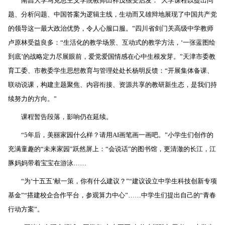
南昌大学马克思主义学院教师田祥茂很受启发：“大学课程以提出问
题、分析问题、中国答案为逻辑主线，生动而又雄辩地展现了中国共产党
的领导这一最大政治优势，令人心服口服。”四川省剑门关高级中学教师
卢原林受益良多：“生活化的教学场景、互动式的教学方法，‘一张蓝图绘
到底’的战略定力尽展眼前，爱党爱国情感在心中生根发芽。”天津市委教
育工委、市教委学生思想教育与管理处处长杨明反馈：“开展集体备课、
联动说课，构建主题聚焦、内容衔接、资源共享的教研新生态，是我们持
续努力的方向。”
课程暂告段落，影响仍在延续。
“5年后，美丽家园什么样？请用AI画笔画一画吧。”小学生们创作的
充满童趣的“未来家园”跃然屏上：“会说话”的图书馆，更清澈的长江，江
豚妈妈带着宝宝在游泳……
“为‘十五五’献一策，你有什么建议？”“建议设立中学生科技创新专项
基金”“搭建校企合作平台，参观算力中心”……中学生们提出自己的“青春
行动方案”。