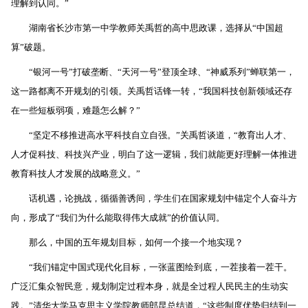
理解到认同。”
湖南省长沙市第一中学教师关禹哲的高中思政课，选择从“中国超
算”破题。
“银河一号”打破垄断、“天河一号”登顶全球、“神威系列”蝉联第一，
这一路都离不开规划的引领。关禹哲话锋一转，“我国科技创新领域还存
在一些短板弱项，难题怎么解？”
“坚定不移推进高水平科技自立自强。”关禹哲谈道，“教育出人才、
人才促科技、科技兴产业，明白了这一逻辑，我们就能更好理解一体推进
教育科技人才发展的战略意义。”
话机遇，论挑战，循循善诱间，学生们在国家规划中锚定个人奋斗方
向，形成了“我们为什么能取得伟大成就”的价值认同。
那么，中国的五年规划目标，如何一个接一个地实现？
“我们锚定中国式现代化目标，一张蓝图绘到底，一茬接着一茬干。
广泛汇集众智民意，规划制定过程本身，就是全过程人民民主的生动实
践。”清华大学马克思主义学院教师郎昆总结道，“这些制度优势归结到一