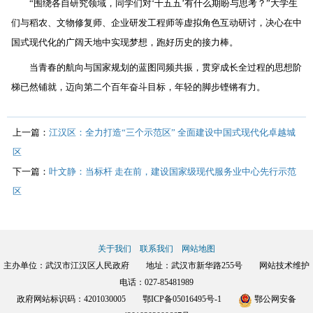
“围绕各自研究领域，同学们对‘十五五’有什么期盼与思考？”大学生
们与稻农、文物修复师、企业研发工程师等虚拟角色互动研讨，决心在中
国式现代化的广阔天地中实现梦想，跑好历史的接力棒。
当青春的航向与国家规划的蓝图同频共振，贯穿成长全过程的思想阶
梯已然铺就，迈向第二个百年奋斗目标，年轻的脚步铿锵有力。
上一篇：
江汉区：全力打造“三个示范区” 全面建设中国式现代化卓越城
区
下一篇：
叶文静：当标杆 走在前，建设国家级现代服务业中心先行示范
区
关于我们
联系我们
网站地图
主办单位：武汉市江汉区人民政府 地址：武汉市新华路255号 网站技术维护
电话：027-85481989
政府网站标识码：4201030005
鄂ICP备05016495号-1
鄂公网安备