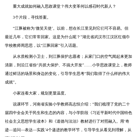
重大成就如何融入思政课堂？伟大变革何以感召时代新人？
3个片段，寻找答案。
“江豚被称为‘微笑天使’。以前，想在长江里见到它们可不容易。但
最近几年，它们常常回家。这是为什么呢？”湖北省武汉市江汉区红领巾
学校教师周思思，以“江豚回家”引入话题。
从水质检测小卫士，到江豚保护志愿者；从家门口的空气闻起来更加
清新，到沿江省份“共抓大保护、不搞大开发”……小学思政课堂上，教师
通过鲜活的场景和身边的变化，引导学生思考“我们取得了什么样的伟大
成就”。
小家连着大家，规划更显温度。
说课环节，河南省实验小学教师高志恒介绍：“我们梳理了党的二十
届四中全会关于民生和生态的内容，与小学阶段《习近平新时代中国特色
社会主义思想学生读本》和《道德与法治》教材进行了对照融入。用‘奇
迹—追问—表达—实践’4个递进的教学环节，引导学生从看见到理解，从