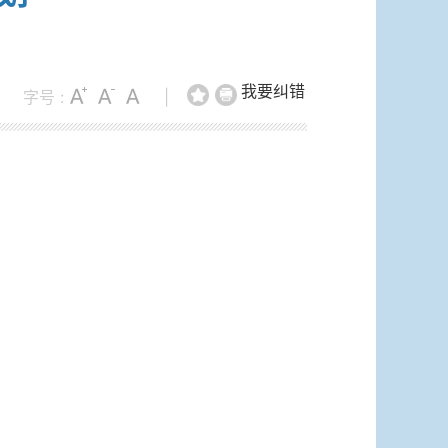
我要纠错
字号 :
|