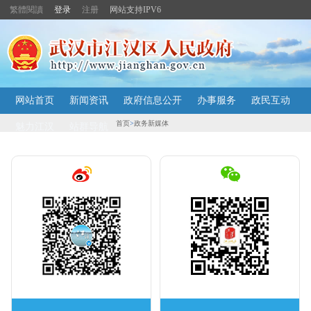
繁體閱讀
登录
注册
网站支持IPV6
主
网站首页
新闻资讯
政府信息公开
办事服务
政民互动
内
容
首页
>
政务新媒体
魅力江汉
站群导航
导
航
定
位
区