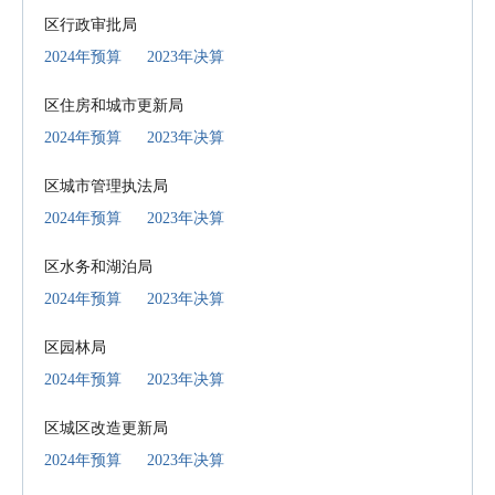
区行政审批局
2024年预算
2023年决算
区住房和城市更新局
2024年预算
2023年决算
区城市管理执法局
2024年预算
2023年决算
区水务和湖泊局
2024年预算
2023年决算
区园林局
2024年预算
2023年决算
区城区改造更新局
2024年预算
2023年决算