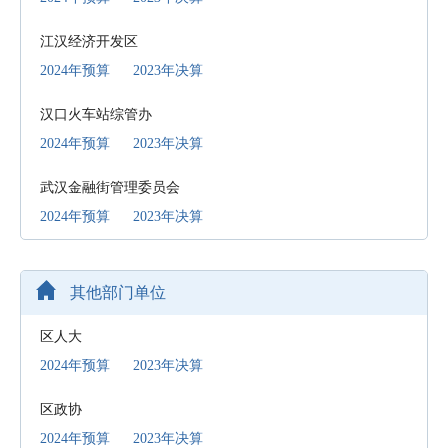
江汉经济开发区
2024年预算
2023年决算
汉口火车站综管办
2024年预算
2023年决算
武汉金融街管理委员会
2024年预算
2023年决算
其他部门单位
区人大
2024年预算
2023年决算
区政协
2024年预算
2023年决算