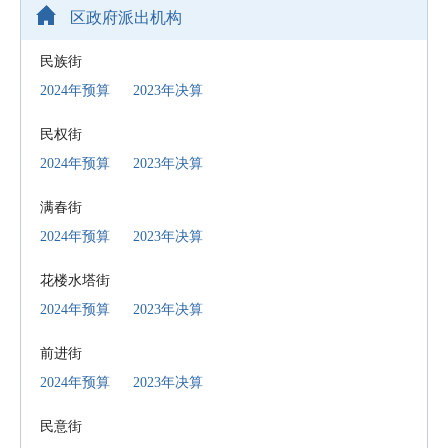
区政府派出机构
民族街
2024年预算
2023年决算
民权街
2024年预算
2023年决算
满春街
2024年预算
2023年决算
花楼水塔街
2024年预算
2023年决算
前进街
2024年预算
2023年决算
民意街