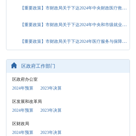
【重要政策】市财政局关于下达2024年中央财政医疗救助补助资金的通知
【重要政策】市财政局关于下达2024年中央和市级就业补助资金的通知
【重要政策】市财政局关于下达2024年医疗服务与保障能力提升(医疗卫生机构能力建设 卫生健康人才培养)补助资金的通知
区政府工作部门
区政府办公室
2024年预算
2023年决算
区发展和改革局
2024年预算
2023年决算
区财政局
2024年预算
2023年决算