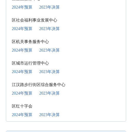
2024年预算
2023年决算
区社会福利事业发展中心
2024年预算
2023年决算
区机关事务服务中心
2024年预算
2023年决算
区城市运行管理中心
2024年预算
2023年决算
江汉路步行街区综合服务中心
2024年预算
2023年决算
区红十字会
2024年预算
2023年决算