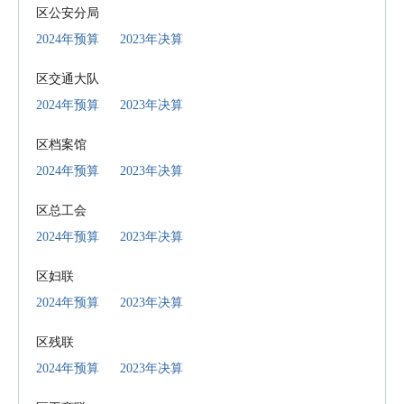
区公安分局
2024年预算
2023年决算
区交通大队
2024年预算
2023年决算
区档案馆
2024年预算
2023年决算
区总工会
2024年预算
2023年决算
区妇联
2024年预算
2023年决算
区残联
2024年预算
2023年决算