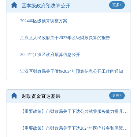
更多+
区本级政府预决算公开
2024年区级预算调整方案
江汉区人民政府关于2023年区级财政决算的报告
2024年江汉区政府预算信息公开
江汉区财政局关于做好2024年预算信息公开工作的通知
更多+
财政资金直达基层
【重要政策】市财政局关于下达公共就业服务能力提升示范项目资金的通知
【重要政策】市财政局关于下达2024年医疗服务和保障能力提升（公立医院综合改革）补助资金（第一批）预算的通知