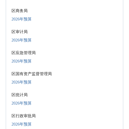
区商务局
2026年预算
区审计局
2026年预算
区应急管理局
2026年预算
区国有资产监督管理局
2026年预算
区统计局
2026年预算
区行政审批局
2026年预算