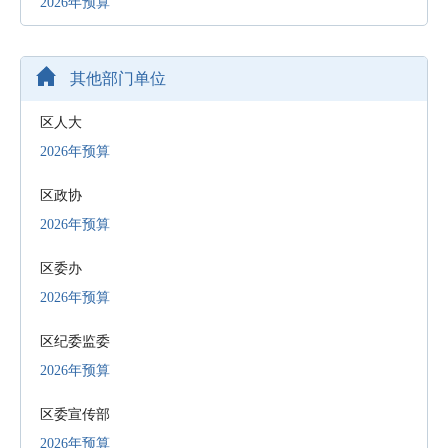
2026年预算
其他部门单位
区人大
2026年预算
区政协
2026年预算
区委办
2026年预算
区纪委监委
2026年预算
区委宣传部
2026年预算