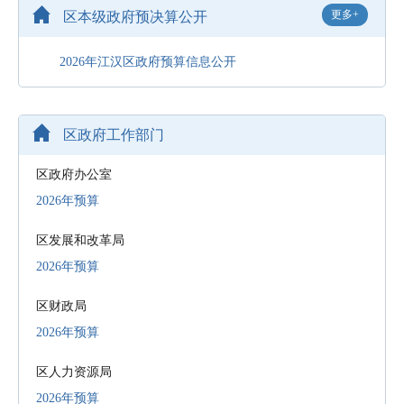
更多+
区本级政府预决算公开
2026年江汉区政府预算信息公开
区政府工作部门
区政府办公室
2026年预算
区发展和改革局
2026年预算
区财政局
2026年预算
区人力资源局
2026年预算