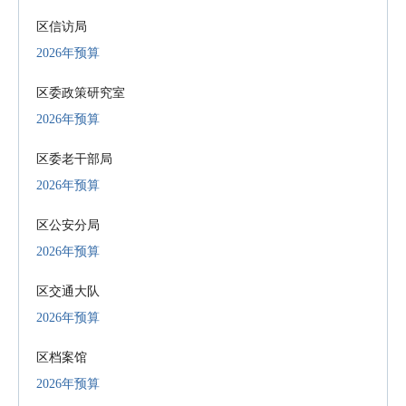
区信访局
2026年预算
区委政策研究室
2026年预算
区委老干部局
2026年预算
区公安分局
2026年预算
区交通大队
2026年预算
区档案馆
2026年预算