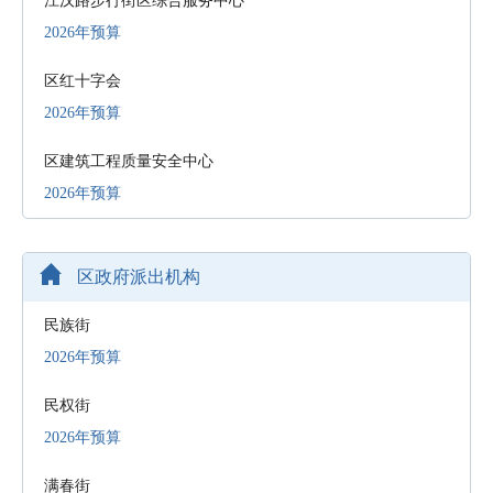
江汉路步行街区综合服务中心
2026年预算
区红十字会
2026年预算
区建筑工程质量安全中心
2026年预算
区政府派出机构
民族街
2026年预算
民权街
2026年预算
满春街