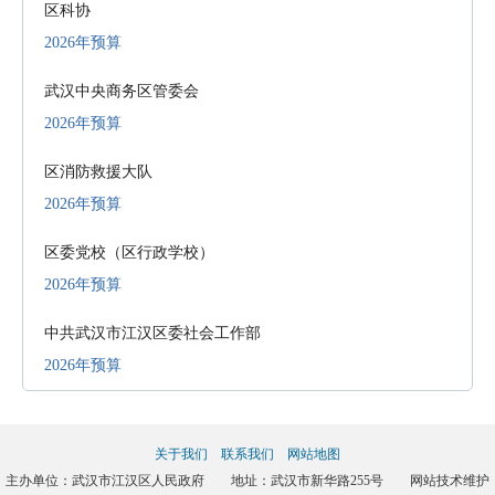
区科协
2026年预算
武汉中央商务区管委会
2026年预算
区消防救援大队
2026年预算
区委党校（区行政学校）
2026年预算
中共武汉市江汉区委社会工作部
2026年预算
关于我们
联系我们
网站地图
主办单位：武汉市江汉区人民政府 地址：武汉市新华路255号 网站技术维护