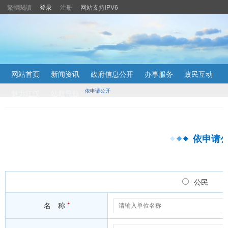
繁體閱讀
登录
注册
网站支持IPV6
主
网站首页
新闻资讯
政府信息公开
办事服务
政民互动
内
容
依申请公开
魅力江汉
站群导航
导
航
定
位
依申请
区
公民
名 称
*