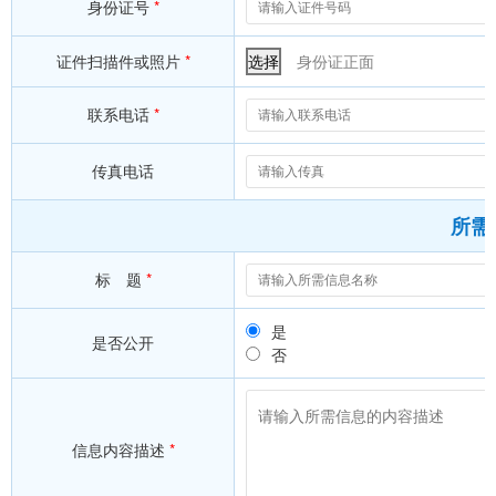
身份证号
*
证件扫描件或照片
*
选择
身份证正面
联系电话
*
传真电话
所需
标 题
*
是
是否公开
否
信息内容描述
*