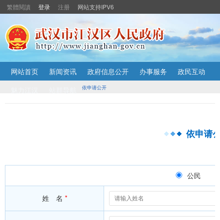
繁體閱讀
登录
注册
网站支持IPV6
主
网站首页
新闻资讯
政府信息公开
办事服务
政民互动
内
容
依申请公开
魅力江汉
站群导航
导
航
定
位
依申请
区
公民
姓 名
*