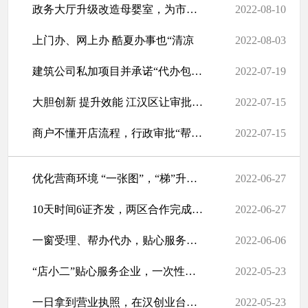
政务大厅升级改造母婴室，为市民提供温馨办事环境
2022-08-10
上门办、网上办 酷夏办事也“清凉
2022-08-03
建筑公司私加项目并承诺“代办包过”，行政审批局为企业省钱“避坑”
2022-07-19
大胆创新 提升效能 江汉区让审批工作更有“温度”
2022-07-15
商户不懂开店流程，行政审批“帮办团队”服务上门
2022-07-15
优化营商环境 “一张图”，“梯”升群众幸福感
2022-06-27
10天时间6证齐发，两区合作完成全市首例工程建设项目跨区联办
2022-06-27
一窗受理、帮办代办，贴心服务助推项目建设
2022-06-06
“店小二”贴心服务企业，一次性办理22个户外广告位
2022-05-23
一日拿到营业执照，在汉创业台胞称：圆了创业梦
2022-05-23