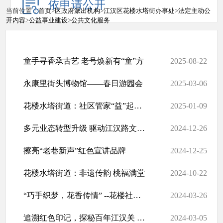
依申请公开
当前位置：
首页
>
区政府派出机构
>
江汉区花楼水塔街办事处
>
法定主动公
开内容
>
公益事业建设
>
公共文化服务
童手寻香承古艺 老号焕新有“童”方
2025-08-22
永康里街头博物馆——春日游园会
2025-03-06
花楼水塔街道：社区管家“益”起来“针心针意”送温暖
2025-01-09
多元业态转型升级 驱动江汉路文商旅融合发展
2024-12-26
擦亮“老巷新声”红色宣讲品牌
2024-12-25
花楼水塔街道：非遗传韵 桃福满堂
2024-10-22
“巧手织梦，花香传情” --花楼社区开展技能插花文化活动
2024-03-26
追溯红色印记，探秘百年江汉关 ——花楼水塔街道江汉关社区青少年寒...
2024-03-05