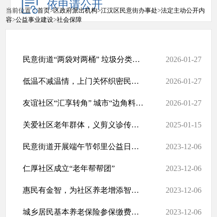
依申请公开
当前位置：
首页
>
区政府派出机构
>
江汉区民意街办事处
>
法定主动公开内
容
>
公益事业建设
>
社会保障
民意街道“两袋对两桶” 垃圾分类宣传活动
2026-01-27
低温不减温情，上门关怀织密民生网
2026-01-27
友谊社区“汇享转角” 城市“边角料”巧变社区“金角银边”
2026-01-27
关爱社区老年群体，义剪义诊传递温情
2025-01-15
民意街道开展端午节邻里公益日活动 共同缔造幸福社区
2023-12-06
仁厚社区成立“老年帮帮团”
2023-12-06
惠民有金智，为社区养老增添智慧底色
2023-12-06
城乡居民基本养老保险参保缴费政策解读
2023-12-06