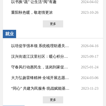
以书换“蔬” 让生活“阅”有趣
2024-04-02
重阳秋色暖，敬老情更浓
2023-10-26
更多
就业
以培促学强本领 系统梳理助通关——江汉区汉兴街道2026年社工考试《社会工作实务...
2026-04-16
汉兴街道江汉里社区：暖心积分兑换 回馈志愿奉献
2025-09-17
守春风行动惠民生，送岗到家促就业
2025-01-24
大力弘扬雷锋精神 全域开展志愿服务
2024-03-06
“同心” 共建为民服务 统战赋能基层治理
2023-11-23
更多