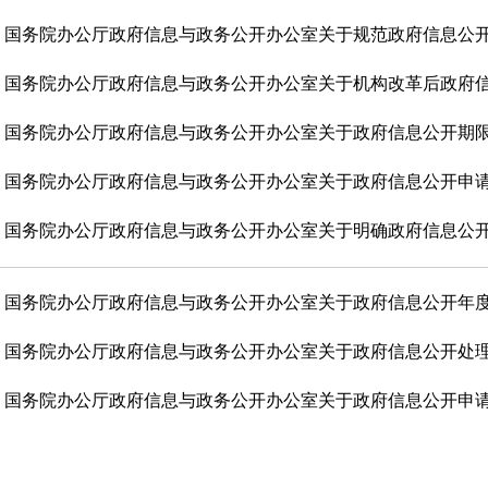
国务院办公厅政府信息与政务公开办公室关于规范政府信息公开平
国务院办公厅政府信息与政务公开办公室关于机构改革后政府信息
国务院办公厅政府信息与政务公开办公室关于政府信息公开期限有
国务院办公厅政府信息与政务公开办公室关于政府信息公开申请接
国务院办公厅政府信息与政务公开办公室关于明确政府信息公开与
国务院办公厅政府信息与政务公开办公室关于政府信息公开年度报
国务院办公厅政府信息与政务公开办公室关于政府信息公开处理决
国务院办公厅政府信息与政务公开办公室关于政府信息公开申请答