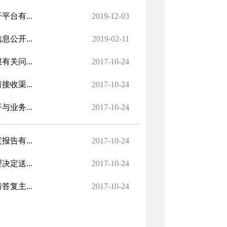
台有...
2019-12-03
公开...
2019-02-11
关问...
2017-10-24
收渠...
2017-10-24
业务...
2017-10-24
告有...
2017-10-24
定送...
2017-10-24
复主...
2017-10-24