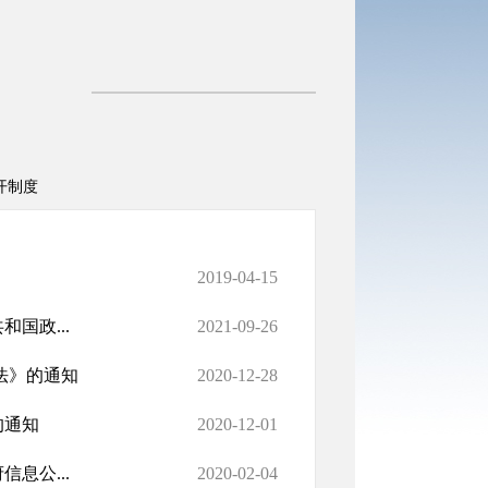
开制度
2019-04-15
国政...
2021-09-26
法》的通知
2020-12-28
的通知
2020-12-01
息公...
2020-02-04