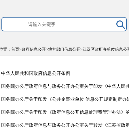
位置：
首页
>
政府信息公开
>
地方部门信息公开
>
江汉区政府各单位信息公
中华人民共和国政府信息公开条例
国务院办公厅政府信息与政务公开办公室关于印发《中华人民共和
国务院办公厅关于印发《公共企事业单位 信息公开规定制定办
国务院办公厅关于印发《政府信息公开信息处理费管理办法》
国务院办公厅政府信息与政务公开办公室关于转发《江苏省政府信