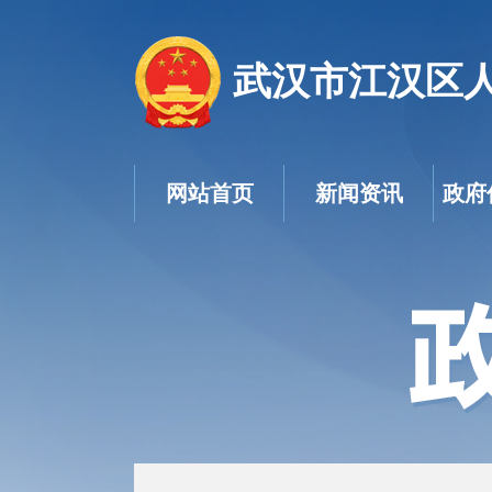
武汉市江汉区
网站首页
新闻资讯
政府