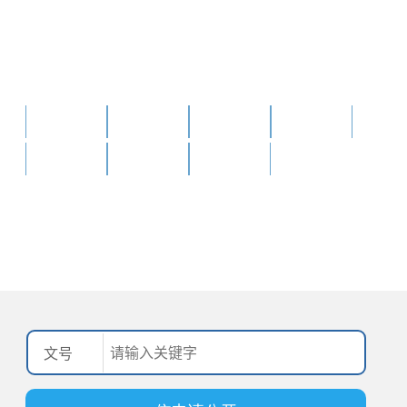
武汉市江汉区人民政府
网站首页
新闻资讯
政府信息公开
办事服务
政民互动
魅力江汉
站群导航